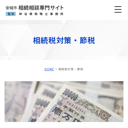
ホーム
相続税対策・節税
相続メニュー
税理士神谷の強み
HOME
相続税対策・節税
事務所紹介
税理士紹介
事務所ブログ